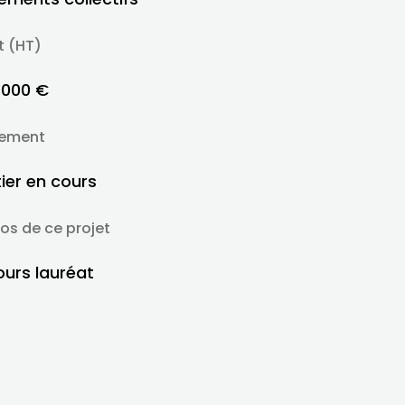
t (HT)
 000 €
ement
ier en cours
os de ce projet
urs lauréat