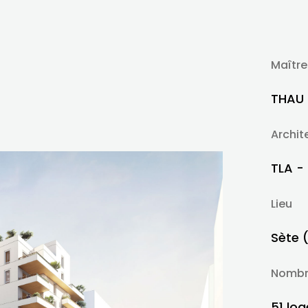
Maître
THAU 
Archit
TLA -
Lieu
Sète 
Nombr
51 log